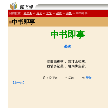
目前位置；
藏书阁
->
诗词
->
北宋
->
晏殊
->
诗集
->
中书即事
中书即事
中书即事
晏殊
惨惨高槐落， 凄凄余菊寒。
粉墙多记墨， 聊为拂尘看。
维护
注：◎ 平韵 △ 仄韵 · 句
【上一首】