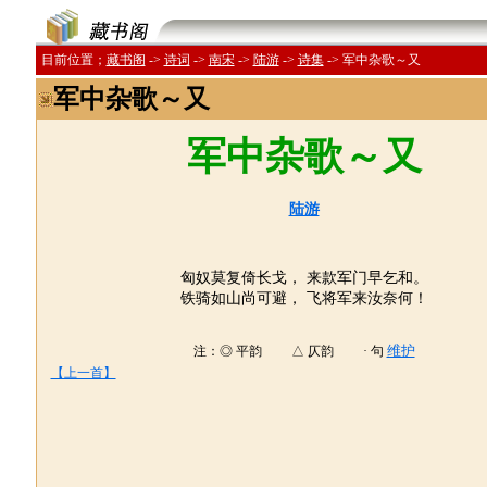
目前位置；
藏书阁
->
诗词
->
南宋
->
陆游
->
诗集
->
军中杂歌～又
军中杂歌～又
军中杂歌～又
陆游
匈奴莫复倚长戈， 来款军门早乞和。
铁骑如山尚可避， 飞将军来汝奈何！
维护
注：◎ 平韵 △ 仄韵 · 句
【上一首】