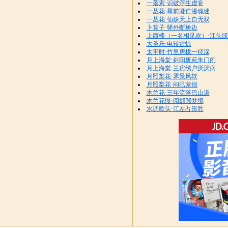
一落索·识破浮生虚妄
一丛花·尊前凝伫漫魂迷
一丛花·仙姝天上自无双
卜算子·驿外断桥边
上西楼（一名相见欢）·江头
大圣乐·电转雷惊
太平时·竹里房栊一径深
月上海棠·斜阳废苑朱门闭
月上海棠·兰房绣户厌厌病
月照梨花·霁景风软
月照梨花·闷已萦损
木兰花·三年流落巴山道
木兰花慢·阅邯郸梦境
水调歌头·江左占形胜