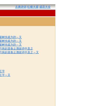
古典诗词
红楼大观
成语大全
屋树扶疏为韵～又
屋树扶疏为韵～又
屋树扶疏为韵～又
月病起蔬食止酒故诗中及之
月病起蔬食止酒故诗中及之～又
正字
正字～又