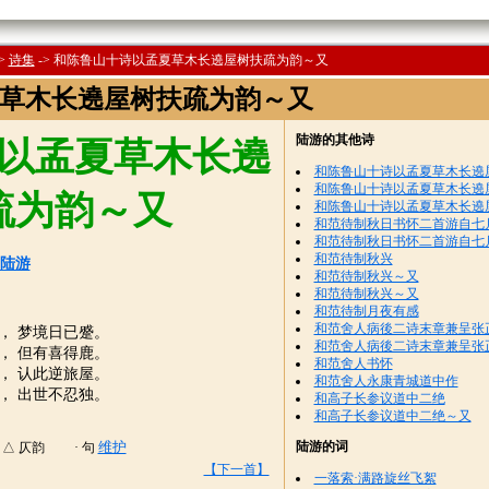
>
诗集
->
和陈鲁山十诗以孟夏草木长遶屋树扶疏为韵～又
草木长遶屋树扶疏为韵～又
陆游的其他诗
以孟夏草木长遶
和陈鲁山十诗以孟夏草木长遶
和陈鲁山十诗以孟夏草木长遶
疏为韵～又
和陈鲁山十诗以孟夏草木长遶
和范待制秋日书怀二首游自七
和范待制秋日书怀二首游自七
和范待制秋兴
陆游
和范待制秋兴～又
和范待制秋兴～又
和范待制月夜有感
和范舍人病後二诗末章兼呈张
， 梦境日已蹙。
和范舍人病後二诗末章兼呈张
， 但有喜得鹿。
和范舍人书怀
， 认此逆旅屋。
和范舍人永康青城道中作
， 出世不忍独。
和高子长参议道中二绝
和高子长参议道中二绝～又
陆游的词
维护
△ 仄韵 · 句
【下一首】
一落索·满路旋丝飞絮