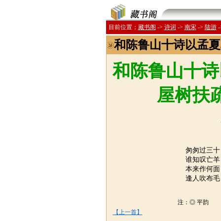
目前位置；
藏书阁
->
诗词
->
南宋
->
陆游
-
和陈鲁山十诗以孟夏
和陈鲁山十诗
屋树扶
匆匆过三十
谁知叹亡羊
本来作何面
逢人吹布毛
注：◎ 平韵 
【上一首】