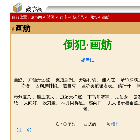
目前位置；
藏书阁
->
诗词
->
南宋
->
杨泽民
->
词集
->
画舫
画舫
倒犯·画舫
杨泽民
画舫、 并仙舟远窥， 黛眉新扫。 芳容衬缟。 佳人在、 翠帘深窈
诗语， 因询屏帏悄。 道自有、 蓝桥美质诚堪表。 倩纤纤、 
琴剑度关， 望玉京人， 迢迢天样窵。 下马叩靖宇， 见仙女、 云
绝、 人间好。 饮刀圭、 神丹同得道。 感向日， 夫人指示相垂照
老。
维护
注：◎ 平韵 △ 仄韵 · 句
【上一首】