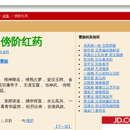
>
词集
->
傍阶红药
曹勋的其他词
·傍阶红药
东风第一枝·宝苑明春
朝中措·宝筝偏劝酒杯深
水龙吟
凤凰台上忆吹箫·碧玉烟塘
饮马歌·边头春未到
曹勋
清平乐·别来春半
点绛唇·不厌频来
一翦梅·不占前村占宝阶
芰荷香·彩云闲
。 维神降岳， 维熊占梦， 姿仪玉聘。 金
点绛唇·惨惨春阴
是宗藩帝子， 天潢宝牒， 当神武、 侍明
武陵春·惨惨江云浑不动
廷。
酒泉子·惨惨西风
好事近·潮尽海波平
。 亲师讲道， 摛华挥藻， 水云高兴。 一
青玉案·尘埃踏遍长安道
浣溪沙·初过西风烟雨微
 看青华蕊简， 松乔比寿， 佐南风政。
谒金门·春待去
维护
△ 仄韵 · 句
【下一首】