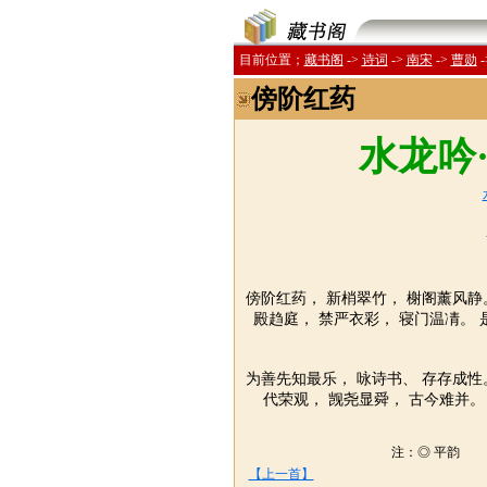
目前位置；
藏书阁
->
诗词
->
南宋
->
曹勋
-
傍阶红药
水龙吟
傍阶红药， 新梢翠竹， 榭阁薰风静
殿趋庭， 禁严衣彩， 寝门温凊。 
为善先知最乐， 咏诗书、 存存成性
代荣观， 觊尧显舜， 古今难并。
注：◎ 平韵 
【上一首】