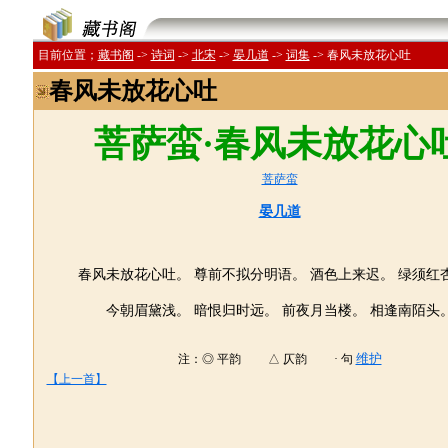
目前位置；
藏书阁
->
诗词
->
北宋
->
晏几道
->
词集
->
春风未放花心吐
春风未放花心吐
菩萨蛮·春风未放花心
菩萨蛮
晏几道
春风未放花心吐。 尊前不拟分明语。 酒色上来迟。 绿须红
今朝眉黛浅。 暗恨归时远。 前夜月当楼。 相逢南陌头
维护
注：◎ 平韵 △ 仄韵 · 句
【上一首】