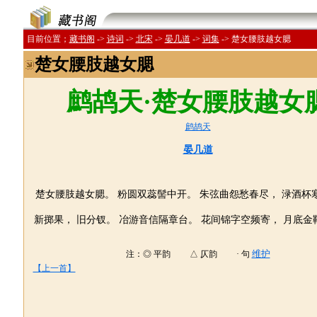
目前位置；
藏书阁
->
诗词
->
北宋
->
晏几道
->
词集
->
楚女腰肢越女腮
楚女腰肢越女腮
鹧鸪天·楚女腰肢越女
鹧鸪天
晏几道
楚女腰肢越女腮。 粉圆双蕊髻中开。 朱弦曲怨愁春尽， 渌酒杯
新掷果， 旧分钗。 冶游音信隔章台。 花间锦字空频寄， 月底金
维护
注：◎ 平韵 △ 仄韵 · 句
【上一首】