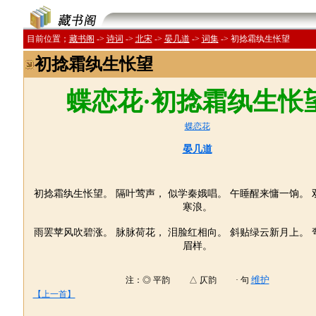
目前位置；
藏书阁
->
诗词
->
北宋
->
晏几道
->
词集
->
初捻霜纨生怅望
初捻霜纨生怅望
蝶恋花·初捻霜纨生怅
蝶恋花
晏几道
初捻霜纨生怅望。 隔叶莺声， 似学秦娥唱。 午睡醒来慵一饷。 
寒浪。
雨罢苹风吹碧涨。 脉脉荷花， 泪脸红相向。 斜贴绿云新月上。 
眉样。
维护
注：◎ 平韵 △ 仄韵 · 句
【上一首】