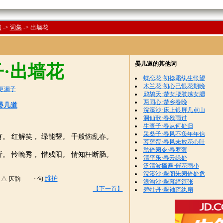
道
->
词集
->
出墙花
晏几道的其他词
·出墙花
蝶恋花·初捻霜纨生怅望
木兰花·初心已恨花期晚
更漏子
鹧鸪天·楚女腰肢越女腮
两同心·楚乡春晚
晏几道
浣溪沙·床上银屏几点山
洞仙歌·春残雨过
生查子·春从何处归
采桑子·春风不负年年信
有。 红解笑， 绿能颦。 千般恼乱春。
菩萨蛮·春风未放花心吐
愁倚阑令·春罗薄
折。 怜晚秀， 惜残阳。 情知枉断肠。
清平乐·春云绿处
泛清波摘遍·催花雨小
浣溪沙·翠阁朱阑倚处危
维护
△ 仄韵 · 句
浪淘沙·翠幕绮筵张
【下一首】
碧牡丹·翠袖疏纨扇