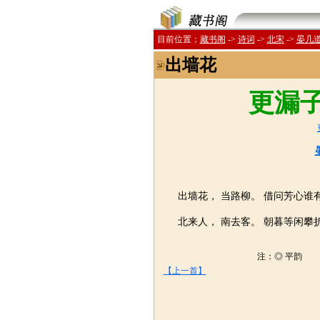
目前位置；
藏书阁
->
诗词
->
北宋
->
晏几
出墙花
更漏子
出墙花， 当路柳。 借问芳心谁
北来人， 南去客。 朝暮等闲攀
注：◎ 平韵 
【上一首】